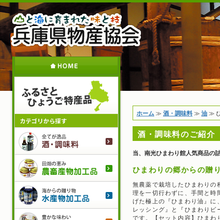
メ
イ
ン
コ
ン
テ
ホ
ン
ツ
に
移
動
現
ホーム
≫
酒・調味料
≫
油
≫
カテゴリから探す
在
酒・調味料のご紹介
地
酒・調
当、南光ひまわり館人気商品の
農畜産
ひまわりの郷からの贈
無農薬で栽培したひまわりの
水産物
理を一切行わずに、手間と時
げた極上の『ひまわり油』に
レッシング』と『ひまわりビ
です。【セット内容】ひまわり
菓子・