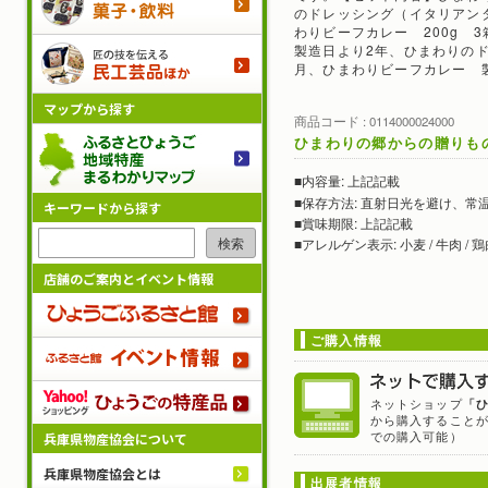
のドレッシング（イタリアンタ
わりビーフカレー 200g
製造日より2年、ひまわりの
民工芸
月、ひまわりビーフカレー 
マップから探す
商品コード : 0114000024000
ひまわりの郷からの贈りも
ふるさ
内容量:
上記記載
■
保存方法:
直射日光を避け、常
■
キーワードから探す
賞味期限:
上記記載
■
検索
アレルゲン表示:
小麦 / 牛肉 / 鶏
■
店舗のご案内とイベント情報
ひょう
ご購入情報
ふるさ
Yah
ネットショップ
「
から購入すること
での購入可能）
兵庫県物産協会について
兵庫県物産協会とは
出展者情報