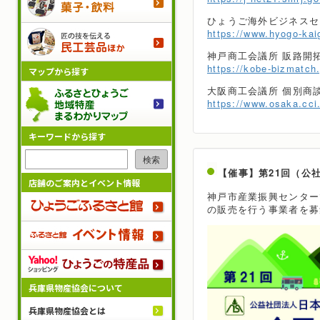
ひょうご海外ビジネスセ
https://www.hyogo-kai
民工芸
神戸商工会議所 販路開
https://kobe-bizmatch.
マップから探す
大阪商工会議所 個別商談
ふるさ
https://www.osaka.cci.
キーワードから探す
検索
【催事】第21回（公
店舗のご案内とイベント情報
神戸市産業振興センター
ひょう
の販売を行う事業者を募
ふるさ
Yah
兵庫県物産協会について
兵庫県物産協会とは