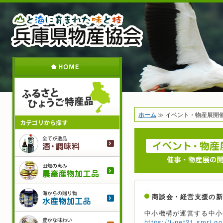
メ
イ
ン
コ
ン
テ
ホ
ン
ツ
に
移
動
現
ホーム
≫
イベント・物産展開
カテゴリから探す
在
地
酒・調
農畜産
水産物
商談会・経営支援の
中小機構が運営する中小企
菓子・
https://j-net21.smrj.go