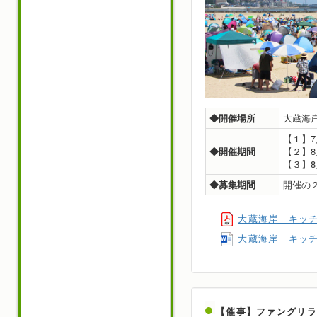
◆開催場所
大蔵海
【１】7
◆開催期間
【２】8
【３】8
◆募集期間
開催の
大蔵海岸 キッ
大蔵海岸 キッ
【催事】ファングリ