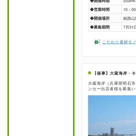
◆開催時期
2026
◆営業時間
10：0
◆開催場所
姫路山
◆募集期間
7月3
こだわり素材モ
【催事】大蔵海岸・
大蔵海岸（兵庫県明石市
ンカー出店者様を募集い