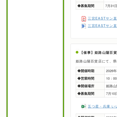
◆募集期間
7月3
三宮EASTサン
三宮EASTサン
【催事】姫路山陽百
姫路山陽百貨店にて、県
◆開催時期
2026
◆営業時間
10：0
◆開催場所
姫路山
◆募集期間
7月1
五つ星・兵庫 い