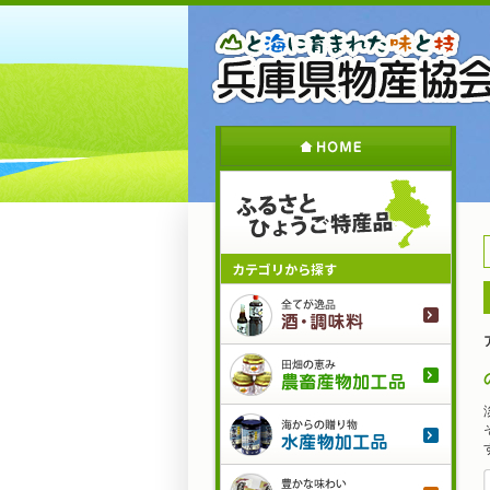
メ
イ
ン
コ
ン
テ
ン
ツ
に
移
動
カテゴリから探す