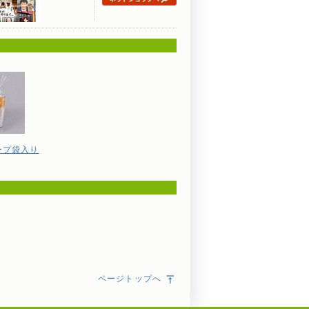
ープ袋入り
ページトップへ
vertical_align_top