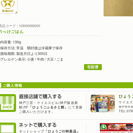
民工芸品ほか
商品コード : 103000082000
のっけごはん
ふるさとひょうご 地域特産まるわかりマップ
内容量:
130g
■
保存方法:
常温 開封後は冷蔵庫で保存
■
賞味期限:
製造月日より300日
■
アレルゲン表示:
小麦 / 牛肉 / 大豆 / ごま
■
ご購入情報
ひょうごふるさと館
ひょう
ふるさと館 イベント情報
ケイエス
神戸三宮・ケイエスビル(神戸阪急新
神戸市中央
館)5F
にて直接
「ひょうごふるさと館」
Yahoo!ショッピング ひょうごの特産品
TEL:078
ご購入いただけます。
ネットショップ
「ひょうごの特産品」