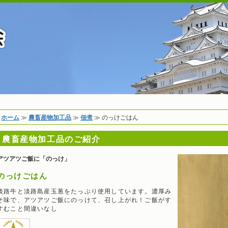
兵庫県物産協会 ふるさと
ホーム
現
ホーム
≫
農畜産物加工品
≫
佃煮
≫
のっけごはん
在
農畜産物加工品のご紹介
地
酒・調味料
アツアツご飯に「のっけ」
農畜産物加工品
のっけごはん
淡路牛と淡路島産玉葱をたっぷり使用しています。濃厚み
水産物加工品
そ味で、アツアツご飯にのっけて、召し上がれ！ご飯がす
すむこと間違いなし
菓子・飲料のご紹介