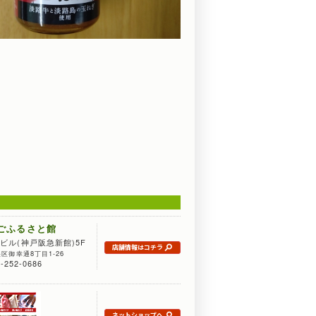
ごふるさと館
ビル(神戸阪急新館)5F
店舗情報はコチラ
search
区御幸通8丁目1-26
-252-0686
ネットショップへ
search