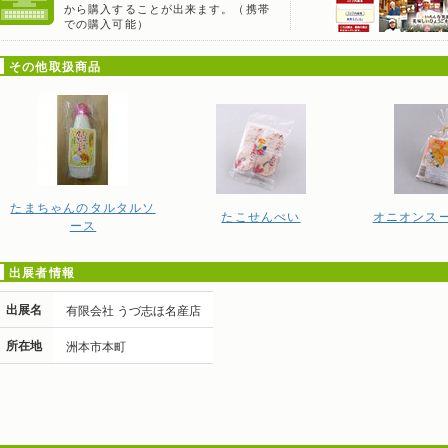
から購入することが出来ます。（携帯
での購入可能）
その他取扱商品
たまちゃんのタルタルソ
たこせんべい
オニオンス
ース
出展者情報
出展名
有限会社 うづ志ほ名産店
所在地
洲本市本町