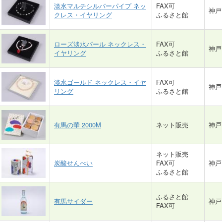
淡水マルチシルバーパイプ ネッ
FAX可
神戸
クレス・イヤリング
ふるさと館
民工芸品ほか
ローズ淡水パール ネックレス・
FAX可
神戸
イヤリング
ふるさと館
ふるさとひょうご 地域特産まるわかりマップ
淡水ゴールド ネックレス・イヤ
FAX可
神戸
リング
ふるさと館
有馬の華 2000M
ネット販売
神戸
ひょうごふるさと館
ネット販売
炭酸せんべい
ふるさと館 イベント情報
FAX可
神戸
ふるさと館
Yahoo!ショッピング ひょうごの特産品
ふるさと館
有馬サイダー
神戸
FAX可