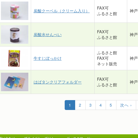
FAX可
炭酸クーベル（クリーム入り）
神戸
ふるさと館
FAX可
炭酸水せんべい
神戸
ふるさと館
ふるさと館
牛すじぼっかけ
FAX可
神戸
ネット販売
FAX可
はばタンクリアフォルダー
神戸
ふるさと館
1
2
3
4
5
次へ ›