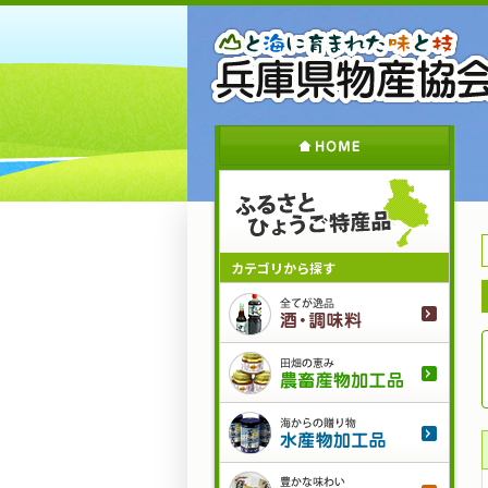
メ
イ
ン
コ
ン
テ
ン
ツ
に
移
動
カテゴリから探す