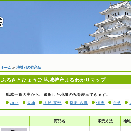
兵庫県物産協会 ふるさと
ホーム
現
ホーム
≫
地域別の特産品
在
ふるさとひょうご 地域特産まるわかりマップ
地
酒・調味料
地域一覧の中から、選択した地域のみを表示できます。
農畜産物加工品
神戸
阪神
播磨 東部
播磨 西部
但馬
丹波
水産物加工品
商品名
販売方法
地域
菓子・飲料のご紹介